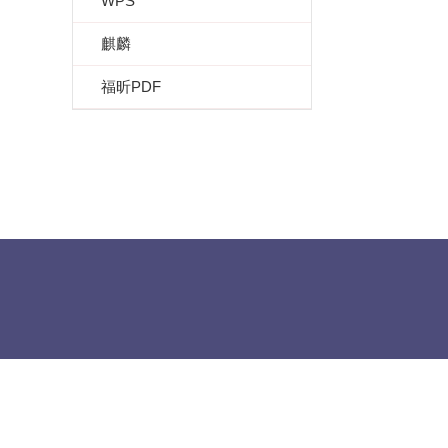
WPS
麒麟
福昕PDF